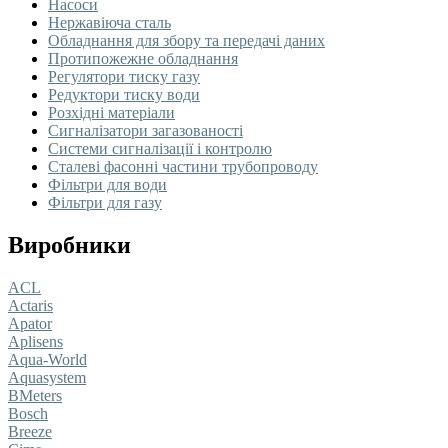
Насоси
Нержавіюча сталь
Обладнання для збору та передачі даних
Протипожежне обладнання
Регулятори тиску газу
Редуктори тиску води
Розхідні матеріали
Сигналізатори загазованості
Системи сигналізації і контролю
Сталеві фасонні частини трубопроводу
Фільтри для води
Фільтри для газу
Виробники
ACL
Actaris
Apator
Aplisens
Aqua-World
Aquasystem
BMeters
Bosch
Breeze