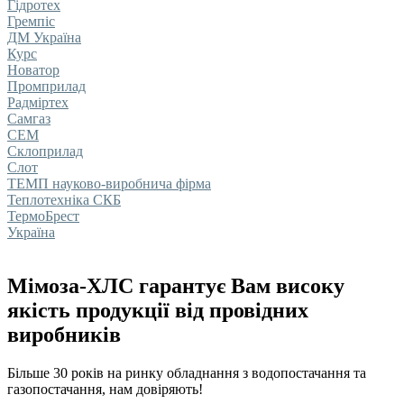
Гідротех
Гремпіс
ДМ Україна
Курс
Новатор
Промприлад
Радміртех
Самгаз
СЕМ
Склоприлад
Слот
ТЕМП науково-виробнича фірма
Теплотехніка СКБ
ТермоБрест
Україна
Мімоза-ХЛС гарантує Вам високу
якість продукції від провідних
виробників
Більше 30 років на ринку обладнання з водопостачання та
газопостачання, нам довіряють!