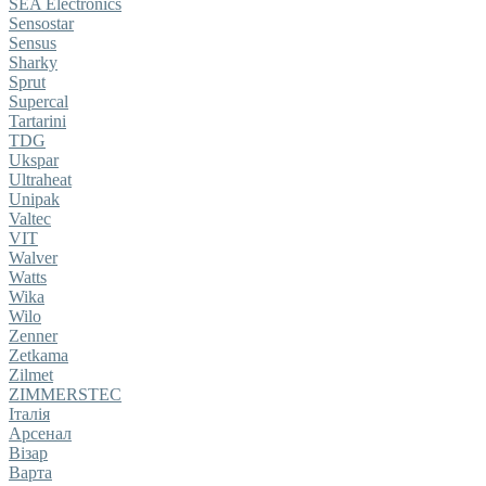
SEA Electronics
Sensostar
Sensus
Sharky
Sprut
Supercal
Tartarini
TDG
Ukspar
Ultraheat
Unipak
Valtec
VIT
Walver
Watts
Wika
Wilo
Zenner
Zetkama
Zilmet
ZIMMERSTEC
Італія
Арсенал
Візар
Варта