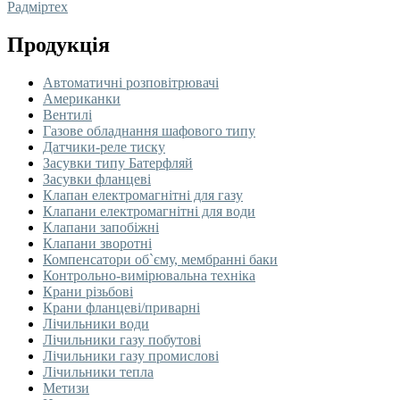
Радміртех
Продукція
Автоматичні розповітрювачі
Американки
Вентилі
Газове обладнання шафового типу
Датчики-реле тиску
Засувки типу Батерфляй
Засувки фланцеві
Клапан електромагнітні для газу
Клапани електромагнітні для води
Клапани запобіжні
Клапани зворотні
Компенсатори об`єму, мембранні баки
Контрольно-вимірювальна техніка
Крани різьбові
Крани фланцеві/приварні
Лічильники води
Лічильники газу побутові
Лічильники газу промислові
Лічильники тепла
Метизи