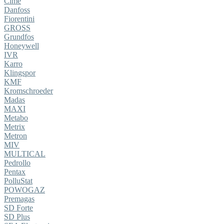
Cime
Danfoss
Fiorentini
GROSS
Grundfos
Honeywell
IVR
Karro
Klingspor
KMF
Kromschroeder
Madas
MAXI
Metabo
Metrix
Metron
MIV
MULTICAL
Pedrollo
Pentax
PolluStat
POWOGAZ
Premagas
SD Forte
SD Plus